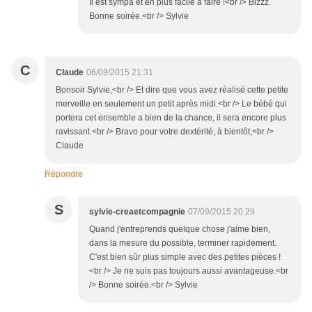
Il est sympa et en plus facile à faire !<br /> Bizzz.
Bonne soirée.<br /> Sylvie
C
Claude
06/09/2015 21:31
Bonsoir Sylvie,<br /> Et dire que vous avez réalisé cette petite
merveille en seulement un petit après midi.<br /> Le bébé qui
portera cet ensemble a bien de la chance, il sera encore plus
ravissant.<br /> Bravo pour votre dextérité, à bientôt,<br />
Claude
Répondre
S
sylvie-creaetcompagnie
07/09/2015 20:29
Quand j'entreprends quelque chose j'aime bien,
dans la mesure du possible, terminer rapidement.
C'est bien sûr plus simple avec des petites pièces !
<br /> Je ne suis pas toujours aussi avantageuse.<br
/> Bonne soirée.<br /> Sylvie