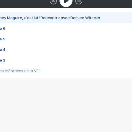
bey Maguire, c'est lui ! Rencontre avec Damien Witecka
e 6
e 5
e 4
e 3
s créatrices de la VF !
e 2
e 1
e Mektoub My Love arrive enfin ! Rencontre avec Shaïn Boumedine et Sal
i : après Toni en famille
elle réalise le bouleversant Dites lui que je l'aime