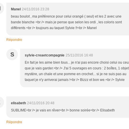
M
Manel
24/11/2016 23:28
beau boulot , ma préférence pour celui orangé ( seul) et les 2 avec une
bande blanche <br /> mais je pense que selon les ordi , les coloris sont
différents <br /> toujours au taquet Sylvie !!<br /> Manel
Répondre
S
sylvie-creaetcompagnie
25/11/2016 16:48
En fait je les aime bien tous... je n'ai pas encore choisi celui ou ceu
que je vais garder.<br /> J'ai 5 ouvrages en cours : 2 boîtes, 1 objet
mystère, un chale et une pomme en crochet... si je ne suis pas au
taquet je n'y arriverai jamais !<br /> Bizzz et bon we.<br /> Sylvie
E
elisabeth
24/11/2016 20:48
SUBLIME<br /> je vais en rêver<br /> bonne soirée<br /> Elisabeth
Répondre