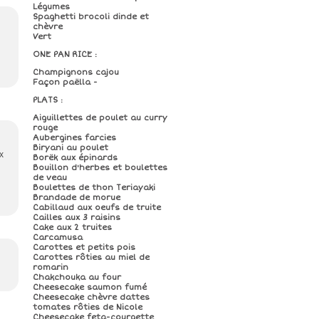
Légumes
Spaghetti brocoli dinde et
chèvre
Vert
ONE PAN RICE :
Champignons cajou
Façon paëlla -
PLATS :
Aiguillettes de poulet au curry
rouge
Aubergines farcies
Biryani au poulet
x
Borëk aux épinards
Bouillon d'herbes et boulettes
de veau
Boulettes de thon Teriayaki
Brandade de morue
Cabillaud aux oeufs de truite
Cailles aux 3 raisins
Cake aux 2 truites
Carcamusa
Carottes et petits pois
Carottes rôties au miel de
romarin
Chakchouka au four
Cheesecake saumon fumé
Cheesecake chèvre dattes
tomates rôties de Nicole
Cheesecake feta-courgette