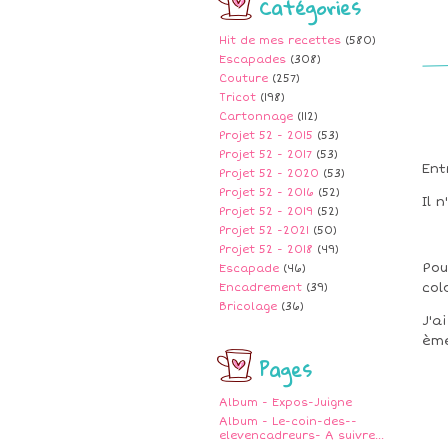
Catégories
Hit de mes recettes
(580)
Escapades
(308)
Couture
(257)
Tricot
(198)
Cartonnage
(112)
Projet 52 - 2015
(53)
Projet 52 - 2017
(53)
Ent
Projet 52 - 2020
(53)
Projet 52 - 2016
(52)
Il 
Projet 52 - 2019
(52)
Projet 52 -2021
(50)
Projet 52 - 2018
(49)
Pou
Escapade
(46)
col
Encadrement
(39)
Bricolage
(36)
J'a
ème
Pages
Album - Expos-Juigne
Album - Le-coin-des--
elevencadreurs- A suivre...