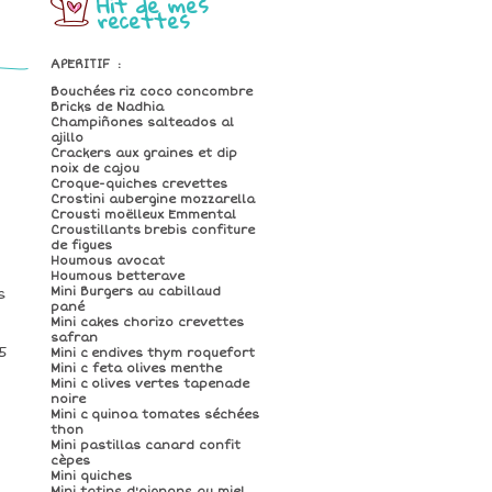
Hit de mes
recettes
APERITIF
:
Bouchées riz coco concombre
Bricks de Nadhia
Champiñones salteados al
ajillo
Crackers aux graines et dip
noix de cajou
Croque-quiches crevettes
Crostini aubergine mozzarella
Crousti moëlleux Emmental
Croustillants brebis confiture
de figues
Houmous avocat
Houmous betterave
Mini Burgers au cabillaud
s
pané
Mini cakes chorizo crevettes
safran
5
Mini c endives thym roquefort
Mini c feta olives menthe
Mini c olives vertes tapenade
noire
Mini c quinoa tomates séchées
thon
Mini pastillas canard confit
cèpes
Mini quiches
Mini tatins d'oignons au miel