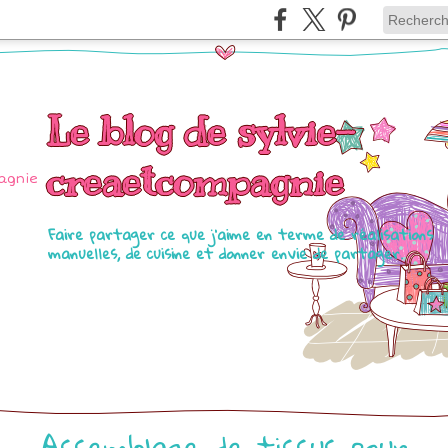
Le blog de sylvie-
creaetcompagnie
Faire partager ce que j'aime en terme de réalisations
manuelles, de cuisine et donner envie de partager.
Assemblage de tissus pour