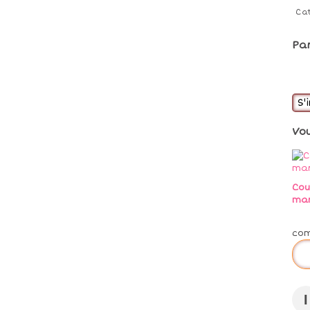
Ca
Pa
S'
Vo
Cou
mar
co
I