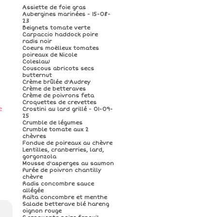
Assiette de foie gras
Aubergines marinées - 15-08-
23
Beignets tomate verte
Carpaccio haddock poire
radis noir
Coeurs moëlleux tomates
poireaux de Nicole
Coleslaw
Couscous abricots secs
butternut
Crème brûlée d'Audrey
Crème de betteraves
Crème de poivrons feta
Croquettes de crevettes
Crostini au lard grillé - 01-09-
25
Crumble de légumes
Crumble tomate aux 2
chèvres
Fondue de poireaux au chèvre
Lentilles, cranberries, lard,
gorgonzola
Mousse d'asperges au saumon
Purée de poivron chantilly
chèvre
Radis concombre sauce
allégée
Raïta concombre et menthe
Salade betterave blé hareng
oignon rouge