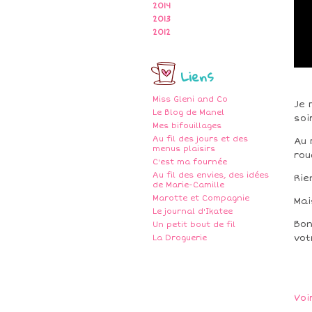
2014
2013
2012
Liens
Miss Gleni and Co
Je 
Le Blog de Manel
soi
Mes bifouillages
Au fil des jours et des
Au 
menus plaisirs
rou
C'est ma fournée
Au fil des envies, des idées
Rie
de Marie-Camille
Marotte et Compagnie
Mai
Le journal d'Ikatee
Bon
Un petit bout de fil
vot
La Droguerie
Voi