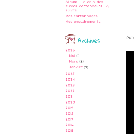
Album - Le-coin-des-
eleves-cartonneurs... A
suivre
Mes cartonnages
Mes encadrements
Archives
Pui
2026
Mai
(1)
Mars
(2)
Janvier
(4)
2025
2024
2023
2022
2021
2020
2019
2018
2017
2016
2015