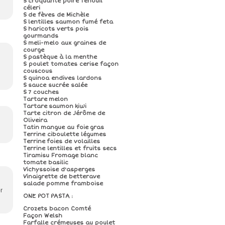
S croquante poire fenouil
céleri
S de fèves de Michèle
S lentilles saumon fumé feta
S haricots verts pois
gourmands
S meli-melo aux graines de
courge
S pastèque à la menthe
S poulet tomates cerise façon
couscous
S quinoa endives lardons
S sauce sucrée salée
S 7 couches
Tartare melon
Tartare saumon kiwi
Tarte citron de Jérôme de
Oliveira
Tatin mangue au foie gras
Terrine ciboulette légumes
Terrine foies de volailles
Terrine lentilles et fruits secs
Tiramisu Fromage blanc
tomate basilic
Vichyssoise d'asperges
Vinaigrette de betterave
salade pomme framboise
r
ONE POT PASTA :
Crozets bacon Comté
Façon Welsh
Farfalle crémeuses au poulet