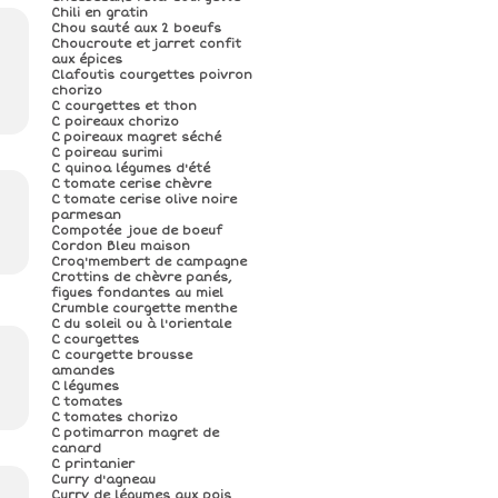
Chili en gratin
Chou sauté aux 2 boeufs
Choucroute et jarret confit
aux épices
Clafoutis courgettes poivron
chorizo
C courgettes et thon
C poireaux chorizo
C poireaux magret séché
C poireau surimi
C quinoa légumes d'été
C tomate cerise chèvre
C tomate cerise olive noire
parmesan
Compotée joue de boeuf
Cordon Bleu maison
Croq'membert de campagne
Crottins de chèvre panés,
figues fondantes au miel
Crumble courgette menthe
C du soleil ou à l'orientale
C courgettes
C courgette brousse
amandes
C légumes
C tomates
C tomates chorizo
C potimarron magret de
canard
C printanier
Curry d'agneau
Curry de légumes aux pois