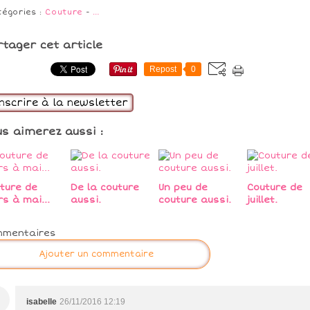
tégories :
Couture
-
…
rtager cet article
Repost
0
inscrire à la newsletter
us aimerez aussi :
ture de
De la couture
Un peu de
Couture de
s à mai...
aussi.
couture aussi.
juillet.
mmentaires
Ajouter un commentaire
isabelle
26/11/2016 12:19