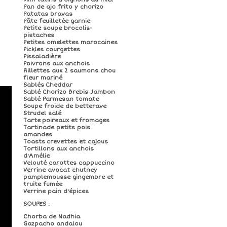
Pan de ajo frito y chorizo
Patatas bravas
Pâte feuilletée garnie
Petite soupe brocolis-
pistaches
Petites omelettes marocaines
Pickles courgettes
Pissaladière
Poivrons aux anchois
Rillettes aux 2 saumons chou
fleur mariné
Sablés Cheddar
Sablé Chorizo Brebis Jambon
Sablé Parmesan tomate
Soupe froide de betterave
Strudel salé
Tarte poireaux et fromages
Tartinade petits pois
amandes
Toasts crevettes et cajous
Tortillons aux anchois
d'Amélie
Velouté carottes cappuccino
Verrine avocat chutney
pamplemousse gingembre et
truite fumée
Verrine pain d'épices
SOUPES :
Chorba de Nadhia
Gazpacho andalou