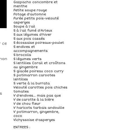
Gazpacho concombre et
menthe
Petite soupe rouge
Potage d'automne
Purée petits pois-velouté
asperges
Soupe à l'ail
S à l'ail fumé d'Arleux
S aux légumes d'hiver
S aux pois cassés
S écossaise poireaux-poulet
r ce
S endives et
accompagnements
S brocolis
gnon
S légumes verts
S lentilles Corail et croûtons
au gingembre
S glacée poireau coco curry
S potimarron carootes
lentilles
S verte à la burrata
Velouté carottes pois chiches
tomates
ns
V d'endives... mais pas que
V de carotte à la bière
V de chou fleur
V haricots tarbais andouille
V potimarron, gingembre,
coco
Vichyssoise d'asperges
ENTREES :