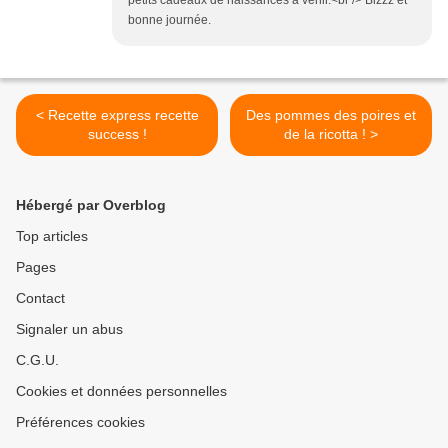
petits cadeaux de naissances à venir.<br /> Bizzz et
bonne journée.
< Recette express recette
Des pommes des poires et
success !
de la ricotta ! >
Hébergé par Overblog
Top articles
Pages
Contact
Signaler un abus
C.G.U.
Cookies et données personnelles
Préférences cookies