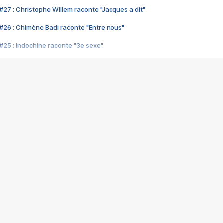
#27 : Christophe Willem raconte "Jacques a dit"
#26 : Chimène Badi raconte "Entre nous"
#25 : Indochine raconte "3e sexe"
#24 : Zaho raconte "C'est chelou"
#23 : Patrick Bruel raconte "Au café des délices"
#22 : Kyo raconte "Le chemin"
#21 : Nolwenn Leroy raconte "Cassé"
#20 : Patrick Hernandez raconte "Born to be alive"
#19 : Lorie raconte "Près de moi"
#18 : Michael Jones raconte "A nos actes manqués" (avec Jean-Jacque
#17 : Khaled raconte "Aïcha"
#16 : Corneille raconte "Parce qu'on vient de loin"