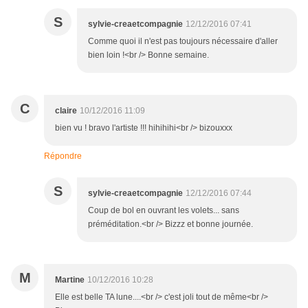
S
sylvie-creaetcompagnie
12/12/2016 07:41
Comme quoi il n'est pas toujours nécessaire d'aller
bien loin !<br /> Bonne semaine.
C
claire
10/12/2016 11:09
bien vu ! bravo l'artiste !!! hihihihi<br /> bizouxxx
Répondre
S
sylvie-creaetcompagnie
12/12/2016 07:44
Coup de bol en ouvrant les volets... sans
préméditation.<br /> Bizzz et bonne journée.
M
Martine
10/12/2016 10:28
Elle est belle TA lune....<br /> c'est joli tout de même<br />