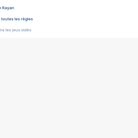
im Rayan
 toutes les règles
s les jeux vidéo
us choquant de Rockstar ? - Le scandale BULLY
e plus moche de Steam
du RÊVE tourne au CAUCHEMAR
pendant 8 heures
it… à tort
umiliés par un jeu vidéo
ire - Final Fantasy 8
ti un empire - Age of Empires
story DOFUS