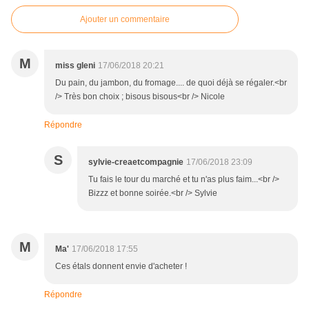
Ajouter un commentaire
M
miss gleni
17/06/2018 20:21
Du pain, du jambon, du fromage.... de quoi déjà se régaler.<br
/> Très bon choix ; bisous bisous<br /> Nicole
Répondre
S
sylvie-creaetcompagnie
17/06/2018 23:09
Tu fais le tour du marché et tu n'as plus faim...<br />
Bizzz et bonne soirée.<br /> Sylvie
M
Ma'
17/06/2018 17:55
Ces étals donnent envie d'acheter !
Répondre