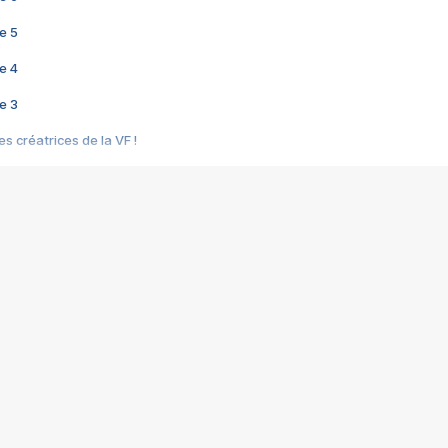
e 5
e 4
e 3
s créatrices de la VF !
e 2
e 1
e Mektoub My Love arrive enfin ! Rencontre avec Shaïn Boumedine et Sal
i : après Toni en famille
elle réalise le bouleversant Dites lui que je l'aime
ais ! Rencontre autour de Vie privée de Rebecca Zlotowski
 de Marguerite, Grave... Rencontre avec Ella Rumpf
 Les Rêveurs, un film intime sur la santé mentale