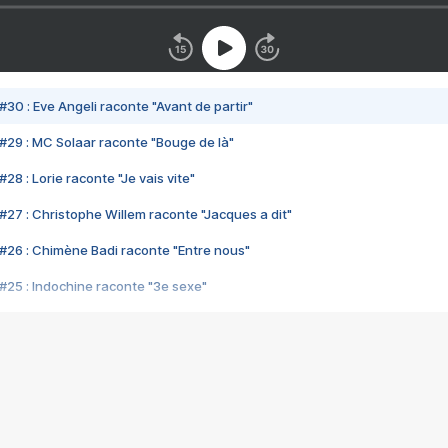
#30 : Eve Angeli raconte "Avant de partir"
#29 : MC Solaar raconte "Bouge de là"
28 : Lorie raconte "Je vais vite"
#27 : Christophe Willem raconte "Jacques a dit"
#26 : Chimène Badi raconte "Entre nous"
#25 : Indochine raconte "3e sexe"
#24 : Zaho raconte "C'est chelou"
#23 : Patrick Bruel raconte "Au café des délices"
#22 : Kyo raconte "Le chemin"
#21 : Nolwenn Leroy raconte "Cassé"