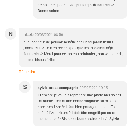
de patience pour le vrai printemps là-haut.<br />
Bonne soirée.
N
nicole
20/03/2021 08:56
quel bonheur de pouvoir bénéficier d'un tel jardin fleuri !
j'adore.<br /> Je n'en reviens pas que les iris soient déjà
fleuris.<br /> Merci pour ce tableau printanier ; bon week-end ;
bisous bisous / Nicole
Répondre
S
sylvie-creaetcompagnie
20/03/2021 19:15
Et encore je voulais reprendre une photo hier soir et
j'ai oublié. J'en ai une bonne vingtaine au milieu des
narcisses ! <br /> Il faut bien partager un peu. Es-tu
allée à l'Arborétum ? Il doit être magnifique en ce
moment.<br /> Bisous et bonne soirée.<br /> Sylvie