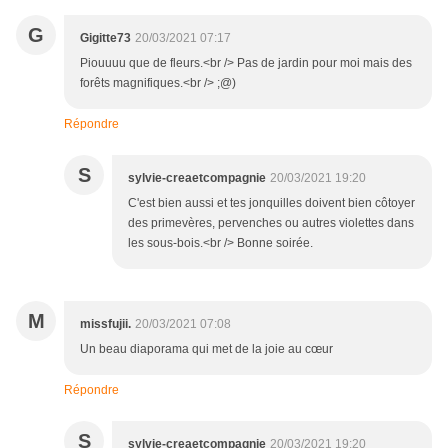
G
Gigitte73
20/03/2021 07:17
Piouuuu que de fleurs.<br /> Pas de jardin pour moi mais des
forêts magnifiques.<br /> ;@)
Répondre
S
sylvie-creaetcompagnie
20/03/2021 19:20
C'est bien aussi et tes jonquilles doivent bien côtoyer
des primevères, pervenches ou autres violettes dans
les sous-bois.<br /> Bonne soirée.
M
missfujii.
20/03/2021 07:08
Un beau diaporama qui met de la joie au cœur
Répondre
S
sylvie-creaetcompagnie
20/03/2021 19:20