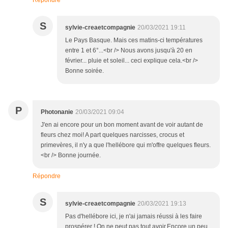
Répondre
S
sylvie-creaetcompagnie
20/03/2021 19:11
Le Pays Basque. Mais ces matins-ci températures
entre 1 et 6°...<br /> Nous avons jusqu'à 20 en
février... pluie et soleil... ceci explique cela.<br />
Bonne soirée.
P
Photonanie
20/03/2021 09:04
J'en ai encore pour un bon moment avant de voir autant de
fleurs chez moi! A part quelques narcisses, crocus et
primevères, il n'y a que l'hellébore qui m'offre quelques fleurs.
<br /> Bonne journée.
Répondre
S
sylvie-creaetcompagnie
20/03/2021 19:13
Pas d'hellébore ici, je n'ai jamais réussi à les faire
prospérer ! On ne peut pas tout avoir.Encore un peu