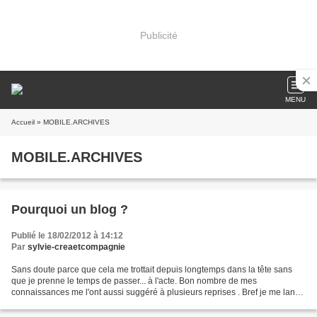
Publicité
MENU
Accueil
» MOBILE.ARCHIVES
MOBILE.ARCHIVES
Pourquoi un blog ?
Publié le 18/02/2012 à 14:12
Par
sylvie-creaetcompagnie
Sans doute parce que cela me trottait depuis longtemps dans la tête sans
que je prenne le temps de passer... à l'acte. Bon nombre de mes
connaissances me l'ont aussi suggéré à plusieurs reprises . Bref je me lance
! Je ne suis pas une pro de l'infirmatique...