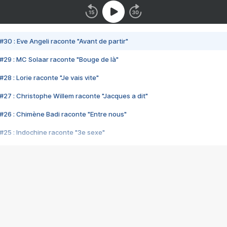
#30 : Eve Angeli raconte "Avant de partir"
#29 : MC Solaar raconte "Bouge de là"
28 : Lorie raconte "Je vais vite"
#27 : Christophe Willem raconte "Jacques a dit"
#26 : Chimène Badi raconte "Entre nous"
#25 : Indochine raconte "3e sexe"
#24 : Zaho raconte "C'est chelou"
#23 : Patrick Bruel raconte "Au café des délices"
#22 : Kyo raconte "Le chemin"
#21 : Nolwenn Leroy raconte "Cassé"
#20 : Patrick Hernandez raconte "Born to be alive"