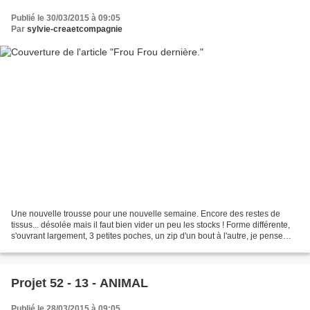
Publié le 30/03/2015 à 09:05
Par
sylvie-creaetcompagnie
Une nouvelle trousse pour une nouvelle semaine. Encore des restes de
tissus... désolée mais il faut bien vider un peu les stocks ! Forme différente,
s'ouvrant largement, 3 petites poches, un zip d'un bout à l'autre, je pense
qu'elle devrait être pratique...
Projet 52 - 13 - ANIMAL
Publié le 28/03/2015 à 09:05