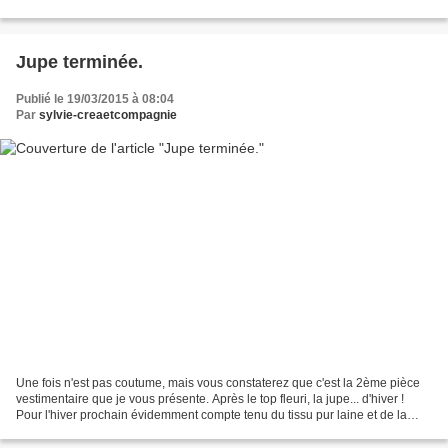
de Lassay-les-Châteaux. Un drakkar...
Jupe terminée.
Publié le 19/03/2015 à 08:04
Par
sylvie-creaetcompagnie
Une fois n'est pas coutume, mais vous constaterez que c'est la 2ème pièce
vestimentaire que je vous présente. Après le top fleuri, la jupe... d'hiver !
Pour l'hiver prochain évidemment compte tenu du tissu pur laine et de la
saison douce qui s'annonce....