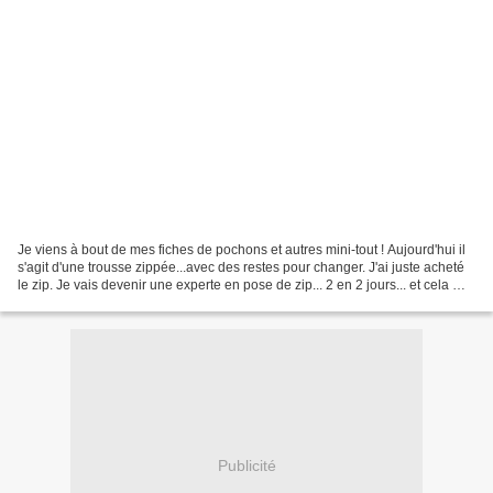
Je viens à bout de mes fiches de pochons et autres mini-tout ! Aujourd'hui il
s'agit d'une trousse zippée...avec des restes pour changer. J'ai juste acheté
le zip. Je vais devenir une experte en pose de zip... 2 en 2 jours... et cela m'a
semblé plus facile...
Publicité