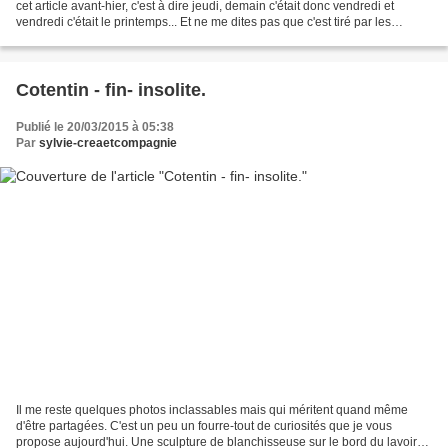
cet article avant-hier, c'est à dire jeudi, demain c'était donc vendredi et
vendredi c'était le printemps... Et ne me dites pas que c'est tiré par les
cheveux ou alambiqué ! Bref...
Cotentin - fin- insolite.
Publié le 20/03/2015 à 05:38
Par
sylvie-creaetcompagnie
Il me reste quelques photos inclassables mais qui méritent quand même
d'être partagées. C'est un peu un fourre-tout de curiosités que je vous
propose aujourd'hui. Une sculpture de blanchisseuse sur le bord du lavoir