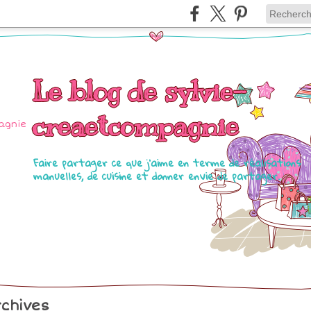
Le blog de sylvie-
creaetcompagnie
Faire partager ce que j'aime en terme de réalisations
manuelles, de cuisine et donner envie de partager.
chives