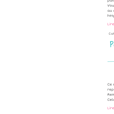
pât
Vou
au 
htt
Lir
Ca
P
Ce 
rep
Rem
Cel
Lir