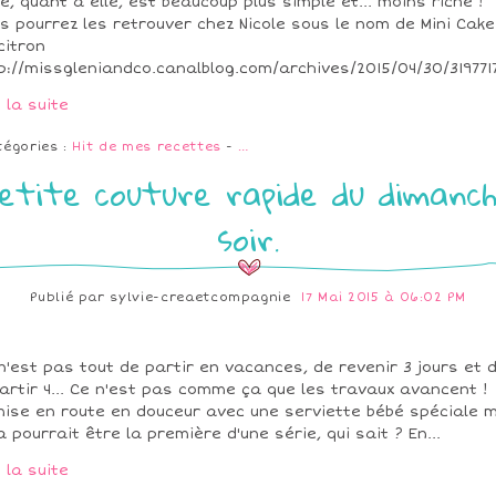
e, quant à elle, est beaucoup plus simple et... moins riche !
s pourrez les retrouver chez Nicole sous le nom de Mini Cak
citron
p://missgleniandco.canalblog.com/archives/2015/04/30/3197717
e la suite
tégories :
Hit de mes recettes
-
…
etite couture rapide du dimanc
soir.
Publié par
sylvie-creaetcompagnie
17 Mai 2015 à 06:02 PM
n'est pas tout de partir en vacances, de revenir 3 jours et 
artir 4... Ce n'est pas comme ça que les travaux avancent !
ise en route en douceur avec une serviette bébé spéciale m
a pourrait être la première d'une série, qui sait ? En...
e la suite