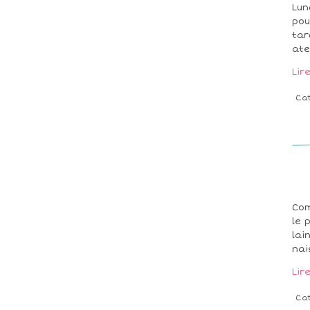
Lun
pou
tar
atel
Lir
Ca
Com
le 
lai
nai
Lir
Ca