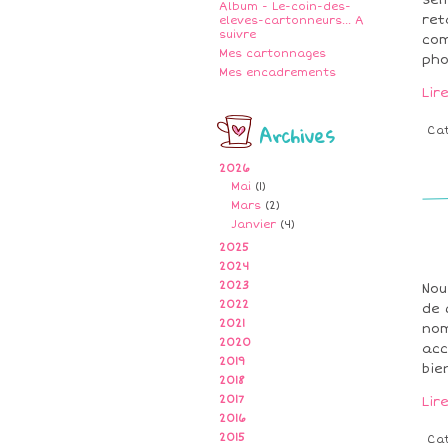
Sem
Album - Le-coin-des-
ret
eleves-cartonneurs... A
suivre
com
Mes cartonnages
pho
Mes encadrements
Lir
Archives
Ca
2026
Mai
(1)
Mars
(2)
Janvier
(4)
2025
2024
2023
Nou
2022
de 
2021
nom
2020
acc
2019
bien
2018
2017
Lir
2016
2015
Ca