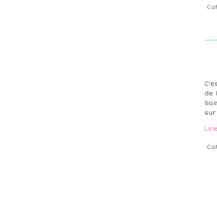
Ca
C'e
de 
Sai
sur
Lir
Ca