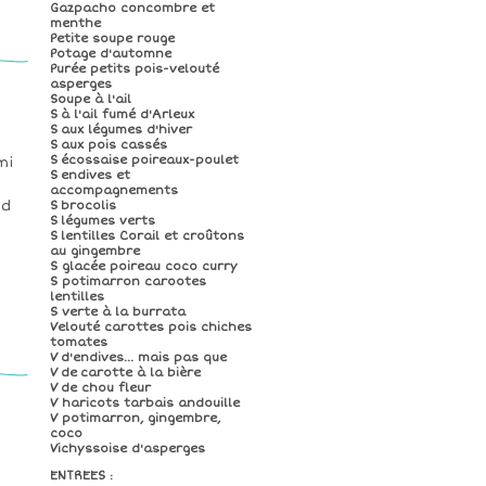
Gazpacho concombre et
menthe
Petite soupe rouge
Potage d'automne
Purée petits pois-velouté
asperges
Soupe à l'ail
S à l'ail fumé d'Arleux
S aux légumes d'hiver
S aux pois cassés
S écossaise poireaux-poulet
mi
S endives et
accompagnements
nd
S brocolis
S légumes verts
S lentilles Corail et croûtons
au gingembre
S glacée poireau coco curry
S potimarron carootes
lentilles
S verte à la burrata
Velouté carottes pois chiches
tomates
V d'endives... mais pas que
V de carotte à la bière
V de chou fleur
V haricots tarbais andouille
V potimarron, gingembre,
coco
Vichyssoise d'asperges
ENTREES :