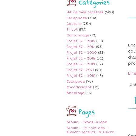
Catégories
Hit de mes recettes
(580)
Escapades
(308)
Couture
(257)
Tricot
(198)
Cartonnage
(112)
Projet 52 - 2015
(53)
Enc
Projet 52 - 2017
(53)
cot
Projet 52 - 2020
(53)
d'a
Projet 52 - 2016
(52)
pro
Projet 52 - 2019
(52)
Projet 52 -2021
(50)
Lir
Projet 52 - 2018
(49)
Escapade
(46)
Ca
Encadrement
(39)
Bricolage
(36)
Pages
Album - Expos-Juigne
Album - Le-coin-des--
elevencadreurs- A suivre...