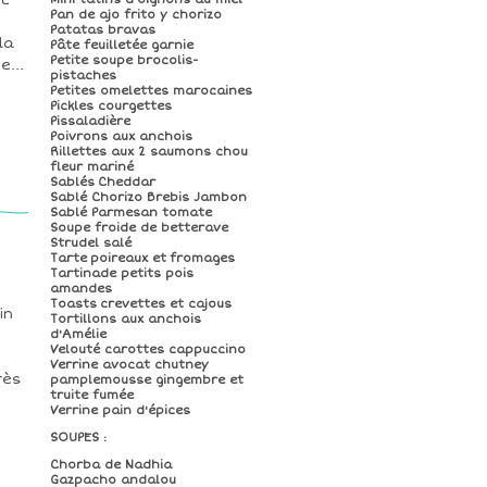
ec
Pan de ajo frito y chorizo
Patatas bravas
la
Pâte feuilletée garnie
Petite soupe brocolis-
...
pistaches
Petites omelettes marocaines
Pickles courgettes
Pissaladière
Poivrons aux anchois
Rillettes aux 2 saumons chou
fleur mariné
Sablés Cheddar
Sablé Chorizo Brebis Jambon
Sablé Parmesan tomate
Soupe froide de betterave
Strudel salé
Tarte poireaux et fromages
Tartinade petits pois
amandes
Toasts crevettes et cajous
in
Tortillons aux anchois
d'Amélie
Velouté carottes cappuccino
Verrine avocat chutney
rès
pamplemousse gingembre et
truite fumée
Verrine pain d'épices
SOUPES :
Chorba de Nadhia
Gazpacho andalou