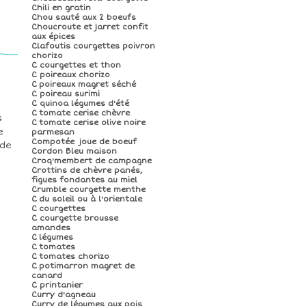
Chili en gratin
Chou sauté aux 2 boeufs
Choucroute et jarret confit
aux épices
Clafoutis courgettes poivron
chorizo
C courgettes et thon
C poireaux chorizo
C poireaux magret séché
C poireau surimi
C quinoa légumes d'été
C tomate cerise chèvre
s
C tomate cerise olive noire
e
parmesan
Compotée joue de boeuf
lde
Cordon Bleu maison
Croq'membert de campagne
Crottins de chèvre panés,
figues fondantes au miel
Crumble courgette menthe
C du soleil ou à l'orientale
C courgettes
C courgette brousse
amandes
C légumes
C tomates
C tomates chorizo
C potimarron magret de
canard
C printanier
Curry d'agneau
Curry de légumes aux pois