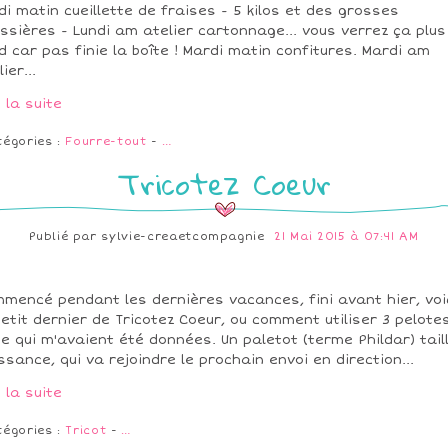
di matin cueillette de fraises - 5 kilos et des grosses
ssières - Lundi am atelier cartonnage... vous verrez ça plus
d car pas finie la boîte ! Mardi matin confitures. Mardi am
ier...
e la suite
tégories :
Fourre-tout
-
…
Tricotez Coeur
Publié par
sylvie-creaetcompagnie
21 Mai 2015 à 07:41 AM
mencé pendant les dernières vacances, fini avant hier, voi
petit dernier de Tricotez Coeur, ou comment utiliser 3 pelote
ne qui m'avaient été données. Un paletot (terme Phildar) tail
ssance, qui va rejoindre le prochain envoi en direction...
e la suite
tégories :
Tricot
-
…