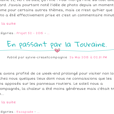
aine 22, vert ou bleu, ça rime ! Pour moi ça rime surtout av
ard. J'avais pourtant noté l'idée de photo depuis un moment
me pour certains autres thèmes, mais ce n'est qu'hier que 
to a été effectivement prise et c'est un commentaire minute
e la suite
tégories :
Projet 52 - 2015
-
…
En passant par la Touraine.
Publié par
sylvie-creaetcompagnie
26 Mai 2015 à 02:31 PM
s avons profité de ce week-end prolongé pour visiter non lo
chez nous quelques lieux dont nous ne connaissions que les
s apposés sur les panneaux routiers. Le soleil nous a
ompagnés, la chaleur a été moins généreuse mais c'était t
...
e la suite
tégories :
Escapade
-
…