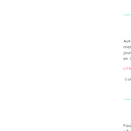
Aut
mel
jou
et 
Lir
Ca
Fau