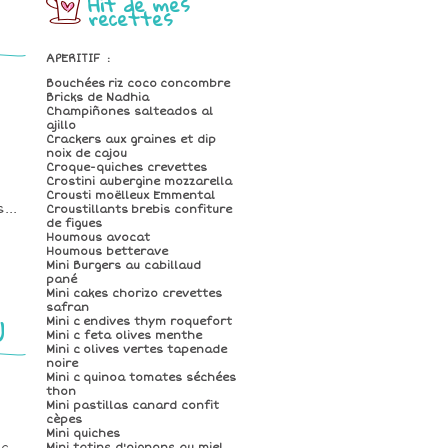
Hit de mes
recettes
APERITIF
:
Bouchées riz coco concombre
Bricks de Nadhia
Champiñones salteados al
ajillo
Crackers aux graines et dip
noix de cajou
Croque-quiches crevettes
Crostini aubergine mozzarella
s
Crousti moëlleux Emmental
...
Croustillants brebis confiture
de figues
Houmous avocat
Houmous betterave
Mini Burgers au cabillaud
pané
Mini cakes chorizo crevettes
safran
U
Mini c endives thym roquefort
Mini c feta olives menthe
Mini c olives vertes tapenade
noire
Mini c quinoa tomates séchées
thon
Mini pastillas canard confit
cèpes
Mini quiches
Mini tatins d'oignons au miel