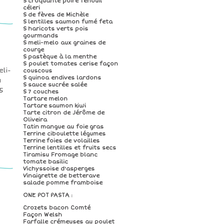
S croquante poire fenouil
céleri
S de fèves de Michèle
S lentilles saumon fumé feta
S haricots verts pois
gourmands
S meli-melo aux graines de
courge
S pastèque à la menthe
S poulet tomates cerise façon
eli-
couscous
S quinoa endives lardons
u
S sauce sucrée salée
5
S 7 couches
Tartare melon
Tartare saumon kiwi
Tarte citron de Jérôme de
Oliveira
Tatin mangue au foie gras
Terrine ciboulette légumes
Terrine foies de volailles
Terrine lentilles et fruits secs
Tiramisu Fromage blanc
tomate basilic
Vichyssoise d'asperges
Vinaigrette de betterave
salade pomme framboise
ONE POT PASTA :
Crozets bacon Comté
Façon Welsh
Farfalle crémeuses au poulet