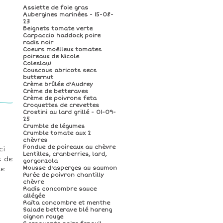
Assiette de foie gras
Aubergines marinées - 15-08-
23
Beignets tomate verte
Carpaccio haddock poire
radis noir
Coeurs moëlleux tomates
poireaux de Nicole
Coleslaw
Couscous abricots secs
butternut
Crème brûlée d'Audrey
Crème de betteraves
Crème de poivrons feta
Croquettes de crevettes
Crostini au lard grillé - 01-09-
25
Crumble de légumes
Crumble tomate aux 2
chèvres
Fondue de poireaux au chèvre
ci
Lentilles, cranberries, lard,
s de
gorgonzola
Mousse d'asperges au saumon
le
Purée de poivron chantilly
chèvre
Radis concombre sauce
allégée
Raïta concombre et menthe
Salade betterave blé hareng
oignon rouge