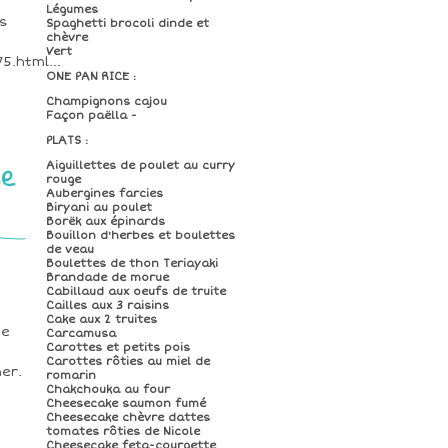
Légumes
es
Spaghetti brocoli dinde et
chèvre
Vert
5.html...
ONE PAN RICE :
Champignons cajou
Façon paëlla -
PLATS :
he
Aiguillettes de poulet au curry
rouge
Aubergines farcies
Biryani au poulet
Borëk aux épinards
Bouillon d'herbes et boulettes
de veau
Boulettes de thon Teriayaki
Brandade de morue
Cabillaud aux oeufs de truite
Cailles aux 3 raisins
Cake aux 2 truites
de
Carcamusa
Carottes et petits pois
Carottes rôties au miel de
er.
romarin
Chakchouka au four
Cheesecake saumon fumé
Cheesecake chèvre dattes
tomates rôties de Nicole
Cheesecake feta-courgette