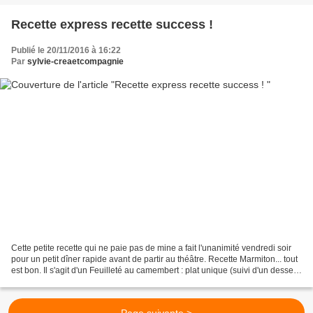
Recette express recette success !
Publié le 20/11/2016 à 16:22
Par
sylvie-creaetcompagnie
Cette petite recette qui ne paie pas de mine a fait l'unanimité vendredi soir
pour un petit dîner rapide avant de partir au théâtre. Recette Marmiton... tout
est bon. Il s'agit d'un Feuilleté au camembert : plat unique (suivi d'un dessert)
accompagné...