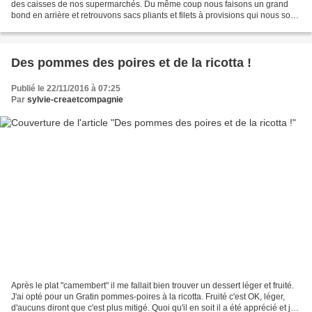
des caisses de nos supermarchés. Du même coup nous faisons un grand
bond en arrière et retrouvons sacs pliants et filets à provisions qui nous sont
proposés version 2016 avec couleurs...
Des pommes des poires et de la ricotta !
Publié le 22/11/2016 à 07:25
Par
sylvie-creaetcompagnie
Après le plat "camembert" il me fallait bien trouver un dessert léger et fruité.
J'ai opté pour un Gratin pommes-poires à la ricotta. Fruité c'est OK, léger,
d'aucuns diront que c'est plus mitigé. Quoi qu'il en soit il a été apprécié et je