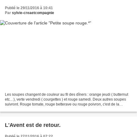
Publié le 29/11/2016 à 10:41
Par
sylvie-creaetcompagnie
Les soupes changent de couleur au fil des dîners : orange jeudi ( butternut
etc... ), verte vendredi ( courgettes ) et rouge samedi. Deux autres soupes
suivront. Rouge tomate, rouge betterave ou rouge poivron, c'est de la
première dont il s'agit. Cette...
L'Avent est de retour.
Publié le 27/11/2016 à 07:22