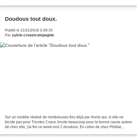
vous livre...
Doudous tout doux.
Publié le 21/11/2016 à 09:35
Par
sylvie-creaetcompagnie
Sur un modèle réalisé de nombreuses fois déjà par Annie qui, si elle ne
tricote pas pour Tricotez Coeur, tricote beaucoup pour la bonne cause autour
de chez elle, j'ai fini ce week end 2 doudous. En coton de chez Phildar,
tricotés en aiguilles n° 3, ils...