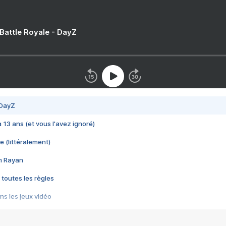
 Battle Royale - DayZ
 DayZ
 a 13 ans (et vous l'avez ignoré)
e (littéralement)
im Rayan
 toutes les règles
s les jeux vidéo
us choquant de Rockstar ? - Le scandale BULLY