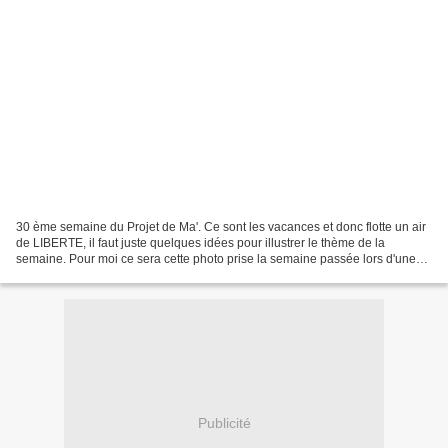
30 ème semaine du Projet de Ma'. Ce sont les vacances et donc flotte un air
de LIBERTE, il faut juste quelques idées pour illustrer le thème de la
semaine. Pour moi ce sera cette photo prise la semaine passée lors d'une
rando aux lacs d'Ayous : des randonneurs...
Publicité