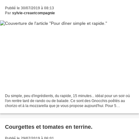
Publié le 30/07/2019 à 08:13
Par
sylvie-creaetcompagnie
Du simple, peu d'ingrédients, du rapide, 15 minutes... idéal pour un soir où
l'on rentre tard de rando ou de balade. Ce sont des Gnocchis poêlés au
chorizo et à la mozzarella que je vous propose aujourd'hui. Pour 5
personnes, il vous faut : - 200 g de...
Courgettes et tomates en terrine.
Publié le 29/07/2019 à 06:01