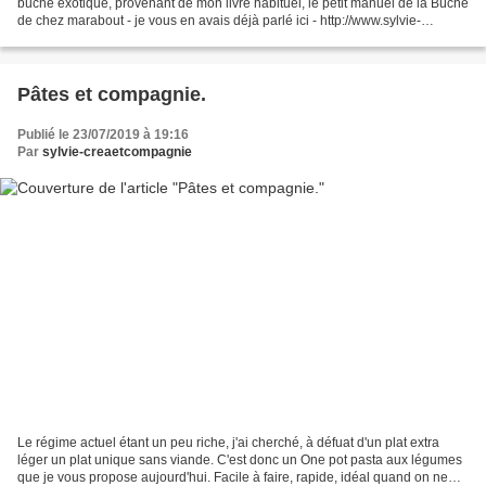
bûche exotique, provenant de mon livre habituel, le petit manuel de la Bûche
de chez marabout - je vous en avais déjà parlé ici - http://www.sylvie-
creaetcompagnie.com/2019/01/la-buche-de-janvier.html...
Pâtes et compagnie.
Publié le 23/07/2019 à 19:16
Par
sylvie-creaetcompagnie
Le régime actuel étant un peu riche, j'ai cherché, à défuat d'un plat extra
léger un plat unique sans viande. C'est donc un One pot pasta aux légumes
que je vous propose aujourd'hui. Facile à faire, rapide, idéal quand on ne