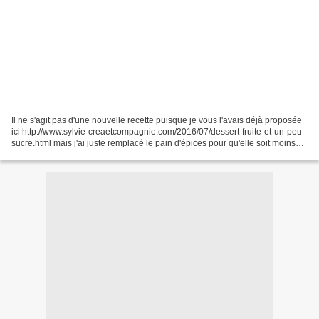
Il ne s'agit pas d'une nouvelle recette puisque je vous l'avais déjà proposée
ici http://www.sylvie-creaetcompagnie.com/2016/07/dessert-fruite-et-un-peu-
sucre.html mais j'ai juste remplacé le pain d'épices pour qu'elle soit moins
sucrée. Du coup elle...