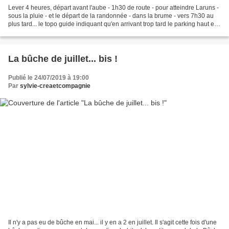
Lever 4 heures, départ avant l'aube - 1h30 de route - pour atteindre Laruns -
sous la pluie - et le départ de la randonnée - dans la brume - vers 7h30 au
plus tard... le topo guide indiquant qu'en arrivant trop tard le parking haut est
complet, donc fermé...
La bûche de juillet... bis !
Publié le 24/07/2019 à 19:00
Par
sylvie-creaetcompagnie
Il n'y a pas eu de bûche en mai... il y en a 2 en juillet. Il s'agit cette fois d'une