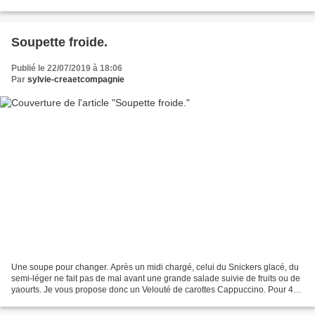
veut ou ne peut pas passer...
Soupette froide.
Publié le 22/07/2019 à 18:06
Par
sylvie-creaetcompagnie
Une soupe pour changer. Après un midi chargé, celui du Snickers glacé, du
semi-léger ne fait pas de mal avant une grande salade suivie de fruits ou de
yaourts. Je vous propose donc un Velouté de carottes Cappuccino. Pour 4
personnes sur le papier, mais...