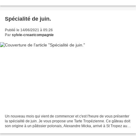
principal. Se prépare la veille,...
Spécialité de juin.
Publié le 14/06/2021 à 05:26
Par
sylvie-creaetcompagnie
Un nouveau mois qui vient de commencer et c'est l'heure de vous présenter
la spécialité de juin. Je vous propose une Tarte Tropézienne. Ce gâteau doit
son origine à un pâtissier polonais, Alexandre Micka, arrivé à St Tropez au
début des années 50. Il...