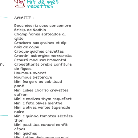
Hit de mes
recettes
APERITIF
:
Bouchées riz coco concombre
M
Bricks de Nadhia
Champiñones salteados al
ajillo
Crackers aux graines et dip
noix de cajou
Croque-quiches crevettes
Crostini aubergine mozzarella
Crousti moëlleux Emmental
rti
Croustillants brebis confiture
de figues
Houmous avocat
Houmous betterave
Mini Burgers au cabillaud
pané
Mini cakes chorizo crevettes
safran
Mini c endives thym roquefort
Mini c feta olives menthe
Mini c olives vertes tapenade
noire
Mini c quinoa tomates séchées
thon
M
Mini pastillas canard confit
cèpes
Mini quiches
Mini tatins d'oignons au miel