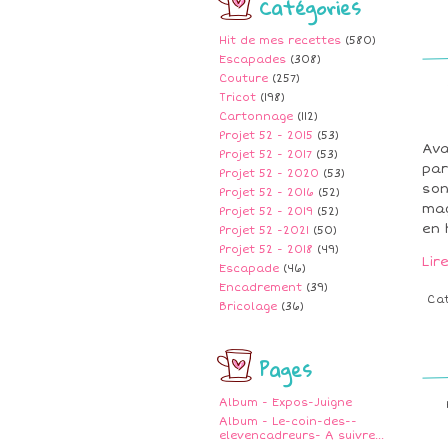
Catégories
Hit de mes recettes
(580)
Escapades
(308)
Couture
(257)
Tricot
(198)
Cartonnage
(112)
Projet 52 - 2015
(53)
Ava
Projet 52 - 2017
(53)
par
Projet 52 - 2020
(53)
son
Projet 52 - 2016
(52)
mag
Projet 52 - 2019
(52)
en 
Projet 52 -2021
(50)
Projet 52 - 2018
(49)
Lir
Escapade
(46)
Encadrement
(39)
Ca
Bricolage
(36)
Pages
Album - Expos-Juigne
Album - Le-coin-des--
elevencadreurs- A suivre...