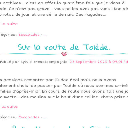
 archives... c’est en effet la quatrième fois que je viens à
ède. Ce n’est pas grave... vous ne les avez pas vues ! Une sé
photos de jour et une série de nuit. Des façades...
e la suite
tégories :
Escapades
-
…
Sur la route de Tolède.
Publié par
sylvie-creaetcompagnie
22 Septembre 2023 à 09:01 P
s pensions remonter par Ciudad Real mais nous avons
alement choisi de passer par Tolède où nous sommes arriv
milieu d’après-midi. En cours de route nous avons fait une jo
ouverte... des moulins sur le haut d'une colline. Photo prise d
e la suite
tégories :
Escapades
-
…