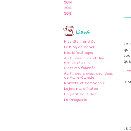
2014
2013
2012
Liens
Miss Gleni and Co
Je 
Le Blog de Manel
qui
Mes bifouillages
tou
Au fil des jours et des
que
menus plaisirs
C'est ma fournée
Lir
Au fil des envies, des idées
de Marie-Camille
Ca
Marotte et Compagnie
Le journal d'Ikatee
Un petit bout de fil
La Droguerie
Je 