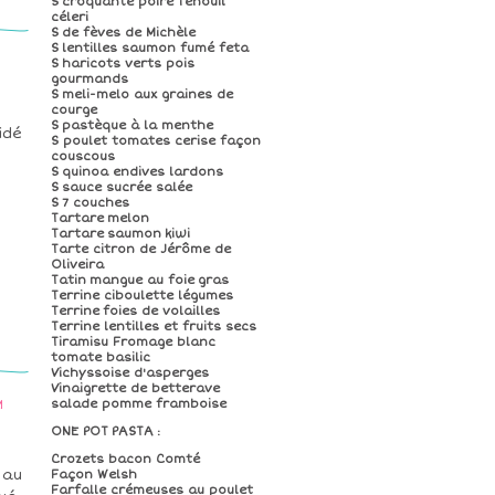
S croquante poire fenouil
céleri
S de fèves de Michèle
S lentilles saumon fumé feta
S haricots verts pois
gourmands
S meli-melo aux graines de
courge
S pastèque à la menthe
idé
S poulet tomates cerise façon
couscous
S quinoa endives lardons
S sauce sucrée salée
s
S 7 couches
Tartare melon
Tartare saumon kiwi
Tarte citron de Jérôme de
Oliveira
Tatin mangue au foie gras
Terrine ciboulette légumes
Terrine foies de volailles
Terrine lentilles et fruits secs
Tiramisu Fromage blanc
tomate basilic
Vichyssoise d'asperges
Vinaigrette de betterave
salade pomme framboise
M
ONE POT PASTA :
Crozets bacon Comté
 au
Façon Welsh
Farfalle crémeuses au poulet