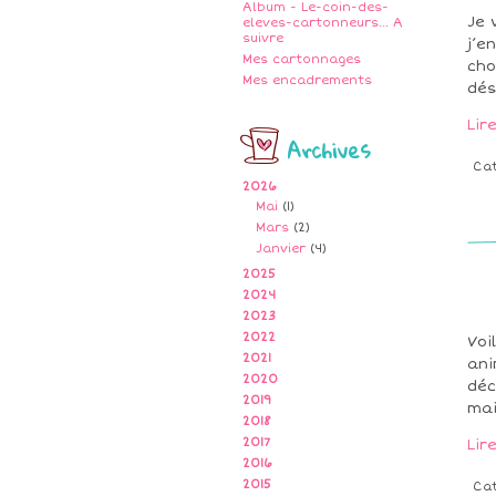
Album - Le-coin-des-
Je 
eleves-cartonneurs... A
suivre
j’e
Mes cartonnages
cho
Mes encadrements
dés
Lir
Archives
Ca
2026
Mai
(1)
Mars
(2)
Janvier
(4)
2025
2024
2023
2022
Voi
2021
ani
2020
déc
2019
mai
2018
2017
Lir
2016
2015
Ca