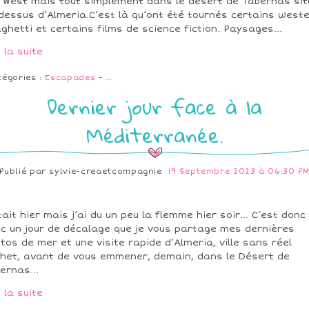
 West mais tout simplement dans le désert de Tabernas sit
dessus d’Almeria.C’est là qu’ont été tournés certains west
ghetti et certains films de science fiction. Paysages...
e la suite
tégories :
Escapades
-
…
Dernier jour face à la
Méditerranée.
Publié par
sylvie-creaetcompagnie
19 Septembre 2023 à 06:30 P
tait hier mais j’ai du un peu la flemme hier soir... C’est donc
c un jour de décalage que je vous partage mes dernières
tos de mer et une visite rapide d’Almeria, ville sans réel
het, avant de vous emmener, demain, dans le Désert de
ernas...
e la suite