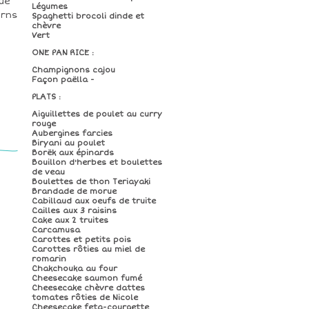
ué
Légumes
erns
Spaghetti brocoli dinde et
chèvre
Vert
ONE PAN RICE :
Champignons cajou
Façon paëlla -
PLATS :
Aiguillettes de poulet au curry
rouge
Aubergines farcies
Biryani au poulet
Borëk aux épinards
Bouillon d'herbes et boulettes
M
de veau
Boulettes de thon Teriayaki
Brandade de morue
Cabillaud aux oeufs de truite
Cailles aux 3 raisins
Cake aux 2 truites
Carcamusa
Carottes et petits pois
Carottes rôties au miel de
romarin
Chakchouka au four
Cheesecake saumon fumé
Cheesecake chèvre dattes
tomates rôties de Nicole
Cheesecake feta-courgette