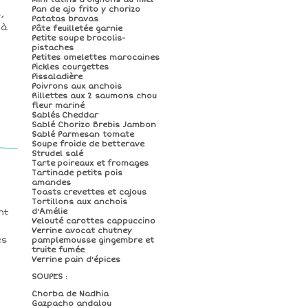
Pan de ajo frito y chorizo
,
Patatas bravas
 à
Pâte feuilletée garnie
Petite soupe brocolis-
pistaches
Petites omelettes marocaines
Pickles courgettes
Pissaladière
Poivrons aux anchois
Rillettes aux 2 saumons chou
fleur mariné
Sablés Cheddar
Sablé Chorizo Brebis Jambon
Sablé Parmesan tomate
Soupe froide de betterave
Strudel salé
Tarte poireaux et fromages
Tartinade petits pois
amandes
Toasts crevettes et cajous
Tortillons aux anchois
d'Amélie
nt
Velouté carottes cappuccino
Verrine avocat chutney
es
pamplemousse gingembre et
truite fumée
Verrine pain d'épices
SOUPES :
Chorba de Nadhia
Gazpacho andalou