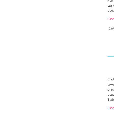
Far
au 
spa
Lir
Ca
C’é
ave
pho
cac
Tab
Lir