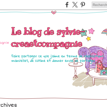
Le blog de sylvie-
creaetcompagnie
Faire partager ce que j'aime en terme de réalisations
manuelles, de cuisine et donner envie de partager.
chives