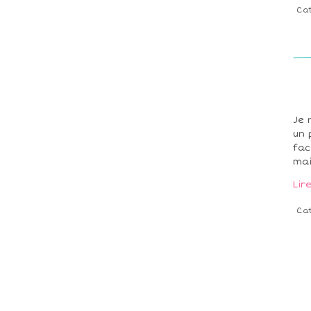
Ca
Je 
un 
fac
mai
Lir
Ca