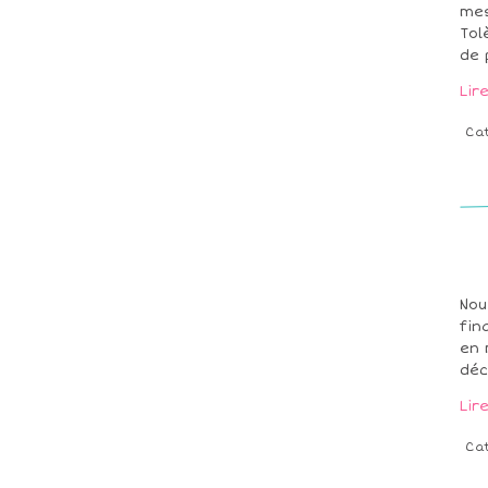
mes
Tol
de 
Lir
Ca
Nou
fin
en 
déc
Lir
Ca