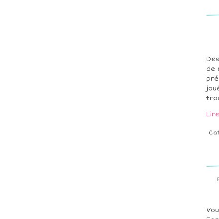
Des
de 
pré
jou
tro
Lir
Ca
Vou