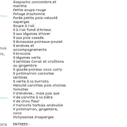
Gazpacho concombre et
menthe
Petite soupe rouge
Potage d'automne
Purée petits pois-velouté
asperges
Soupe à l'ail
S à l'ail fumé d'Arleux
S aux légumes d'hiver
S aux pois cassés
S écossaise poireaux-poulet
e
S endives et
sous
accompagnements
es,
S brocolis
S légumes verts
S lentilles Corail et croûtons
au gingembre
S glacée poireau coco curry
S potimarron carootes
lentilles
S verte à la burrata
Velouté carottes pois chiches
tomates
V d'endives... mais pas que
V de carotte à la bière
V de chou fleur
V haricots tarbais andouille
V potimarron, gingembre,
coco
Vichyssoise d'asperges
dans
ENTREES :