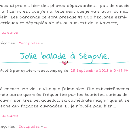
vous ai promis hier des photos dépaysantes... pas de soucis
n ai ! Le hic est que j’en ai tellement que je vais avoir du mal
isir ! Les Bardenas ce sont presque 42 000 hectares semi-
ertiques et dépeuplés situés au sud-est de la Navarre,...
e la suite
tégories :
Escapades
-
…
Jolie balade à Ségovie.
Publié par
sylvie-creaetcompagnie
25 Septembre 2023 à 07:18 PM
là encore une vieille ville que j’aime bien. Elle est extrêmeme
mée parce que très fréquentée par les touristes curieux de
ouvrir son très bel aqueduc, sa cathédrale magnifique et s
sons aux façades ouvragées. Et je n’oublie pas, bien...
e la suite
tégories :
Escapades
-
…