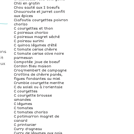
Chili en gratin
Chou sauté aux 2 boeufs
Choucroute et jarret confit
aux épices
Clafoutis courgettes poivron
chorizo
C courgettes et thon
C poireaux chorizo
C poireaux magret séché
C poireau surimi
C quinoa légumes d'été
C tomate cerise chèvre
ons
C tomate cerise olive noire
it
parmesan
Compotée joue de boeuf
eux
Cordon Bleu maison
Croq'membert de campagne
Crottins de chèvre panés,
figues fondantes au miel
Crumble courgette menthe
C du soleil ou à l'orientale
C courgettes
C courgette brousse
amandes
C légumes
C tomates
C tomates chorizo
C potimarron magret de
canard
C printanier
Curry d'agneau
Curry de légumes aux pois