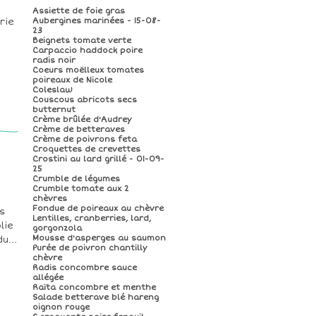
Assiette de foie gras
Aubergines marinées - 15-08-
rie
23
Beignets tomate verte
Carpaccio haddock poire
radis noir
Coeurs moëlleux tomates
poireaux de Nicole
Coleslaw
Couscous abricots secs
butternut
Crème brûlée d'Audrey
Crème de betteraves
Crème de poivrons feta
Croquettes de crevettes
M
Crostini au lard grillé - 01-09-
25
Crumble de légumes
Crumble tomate aux 2
chèvres
Fondue de poireaux au chèvre
és
Lentilles, cranberries, lard,
lie
gorgonzola
Mousse d'asperges au saumon
u...
Purée de poivron chantilly
chèvre
Radis concombre sauce
allégée
Raïta concombre et menthe
Salade betterave blé hareng
oignon rouge