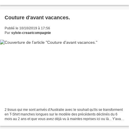
Nouvelle Zélande que je vous emmène...
Couture d'avant vacances.
Publié le 10/10/2019 à 17:56
Par
sylvie-creaetcompagnie
2 tissus qui me sont arrivés d'Australie avec le souhait qu'ils se transforment
en T-Shirt manches longues sur le modèle des précédents déclinés du 6
mois au 2 ans et que vous avez déjà vu à maintes reprises ici ou là... Y'avait
plus qu'à ! le patron...