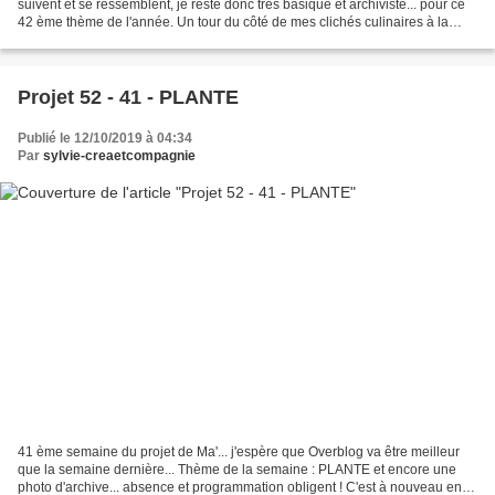
suivent et se ressemblent, je reste donc très basique et archiviste... pour ce
42 ème thème de l'année. Un tour du côté de mes clichés culinaires à la
recherche de ces 2 photos dont...
Projet 52 - 41 - PLANTE
Publié le 12/10/2019 à 04:34
Par
sylvie-creaetcompagnie
41 ème semaine du projet de Ma'... j'espère que Overblog va être meilleur
que la semaine dernière... Thème de la semaine : PLANTE et encore une
photo d'archive... absence et programmation obligent ! C'est à nouveau en