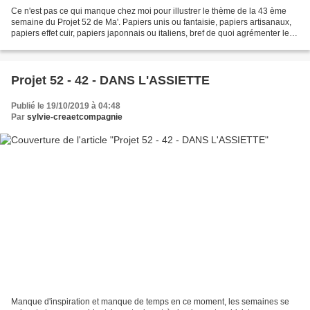
Ce n'est pas ce qui manque chez moi pour illustrer le thème de la 43 ème
semaine du Projet 52 de Ma'. Papiers unis ou fantaisie, papiers artisanaux,
papiers effet cuir, papiers japonnais ou italiens, bref de quoi agrémenter les
cartonnages en cours ou...
Projet 52 - 42 - DANS L'ASSIETTE
Publié le 19/10/2019 à 04:48
Par
sylvie-creaetcompagnie
Manque d'inspiration et manque de temps en ce moment, les semaines se