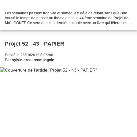
Les semaines passent trop vite et samedi est déjà de retour sans que j'aie
trouvé le temps de penser au thème de cette 44 ème semaine du Projet de
Ma' : CONTE Ce sera donc du dernière minute avec un livre qui fêtera ses
40 ans l'an prochain. Africontines...
Projet 52 - 43 - PAPIER
Publié le 26/10/2019 à 05:00
Par
sylvie-creaetcompagnie