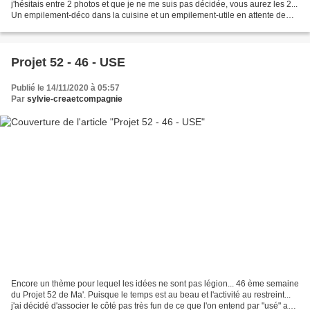
j'hésitais entre 2 photos et que je ne me suis pas décidée, vous aurez les 2...
Un empilement-déco dans la cuisine et un empilement-utile en attente de
distribution dans l'atelier couture. D'autres...
Projet 52 - 46 - USE
Publié le 14/11/2020 à 05:57
Par
sylvie-creaetcompagnie
Encore un thème pour lequel les idées ne sont pas légion... 46 ème semaine
du Projet 52 de Ma'. Puisque le temps est au beau et l'activité au restreint...
j'ai décidé d'associer le côté pas très fun de ce que l'on entend par "usé" au