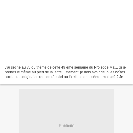
J'ai séché au vu du thème de cette 49 ème semaine du Projet de Ma'... Si je
prends le thème au pied de la lettre justement, je dois avoir de jolies boîtes
aux lettres originales rencontrées ici ou là et immortalisées... mais où ? Je
n'ai pas pris le temps...
Publicité