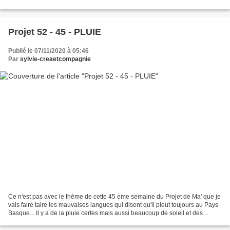
côté plaisant de...
Projet 52 - 45 - PLUIE
Publié le 07/11/2020 à 05:46
Par
sylvie-creaetcompagnie
Ce n'est pas avec le thème de cette 45 ème semaine du Projet de Ma' que je
vais faire taire les mauvaises langues qui disent qu'il pleut toujours au Pays
Basque... Il y a de la pluie certes mais aussi beaucoup de soleil et des
températures fort clémentes...