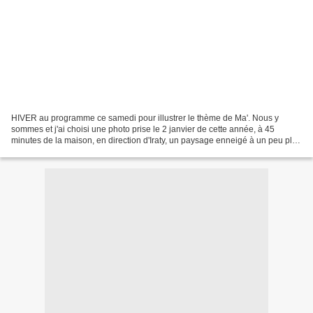
HIVER au programme ce samedi pour illustrer le thème de Ma'. Nous y
sommes et j'ai choisi une photo prise le 2 janvier de cette année, à 45
minutes de la maison, en direction d'Iraty, un paysage enneigé à un peu plus
de mille mètres d'altitude. Rien d'original...