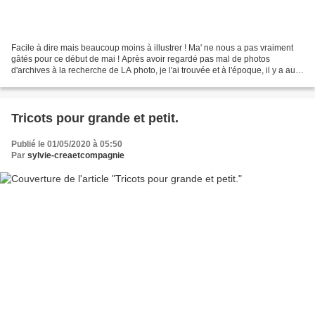
Facile à dire mais beaucoup moins à illustrer ! Ma' ne nous a pas vraiment
gâtés pour ce début de mai ! Après avoir regardé pas mal de photos
d'archives à la recherche de LA photo, je l'ai trouvée et à l'époque, il y a au
moins 3 ans, si je l'avais prise...
Tricots pour grande et petit.
Publié le 01/05/2020 à 05:50
Par
sylvie-creaetcompagnie