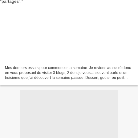
Mes derniers essais pour commencer la semaine. Je reviens au sucré donc
en vous proposant de visiter 3 blogs, 2 dont je vous ai souvent parlé et un
troisième que j'ai découvert la semaine passée. Dessert, goûter ou petit
déjeuner... c'est vous qui choisirez...