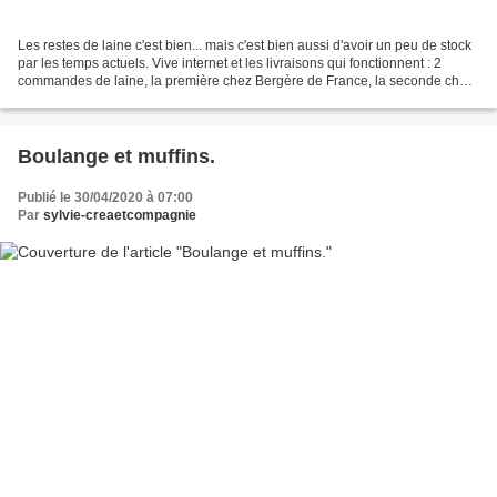
Les restes de laine c'est bien... mais c'est bien aussi d'avoir un peu de stock
par les temps actuels. Vive internet et les livraisons qui fonctionnent : 2
commandes de laine, la première chez Bergère de France, la seconde chez
Phildar, chacune arrivée...
Boulange et muffins.
Publié le 30/04/2020 à 07:00
Par
sylvie-creaetcompagnie