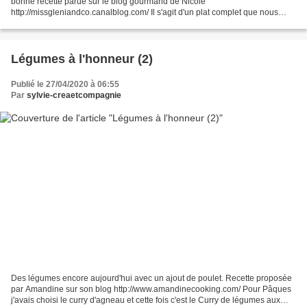
bonne recette parue sur le blog gourmand de Nicole
http://missgleniandco.canalblog.com/ Il s'agit d'un plat complet que nous
avons beaucoup apprécié. Comme toujours en ce moment,...
Légumes à l'honneur (2)
Publié le 27/04/2020 à 06:55
Par
sylvie-creaetcompagnie
Des légumes encore aujourd'hui avec un ajout de poulet. Recette proposée
par Amandine sur son blog http://www.amandinecooking.com/ Pour Pâques
j'avais choisi le curry d'agneau et cette fois c'est le Curry de légumes aux